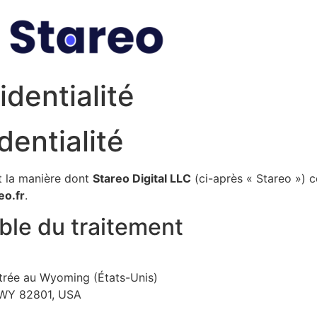
identialité
dentialité
it la manière dont
Stareo Digital LLC
(ci-après « Stareo ») c
eo.fr
.
able du traitement
istrée au Wyoming (États-Unis)
, WY 82801, USA